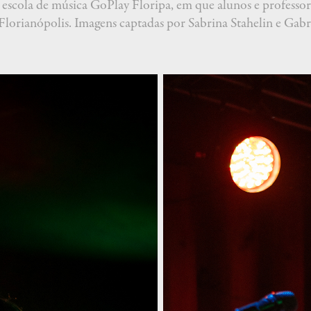
escola de música GoPlay Floripa, em que alunos e professor
orianópolis. Imagens captadas por Sabrina Stahelin e Gabri